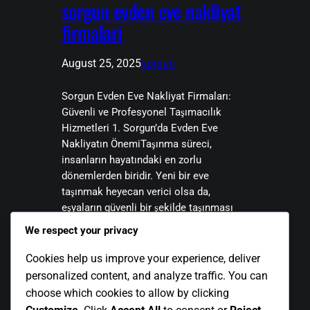
sorgun evden eve nakliyat
firmalari
August 25, 2025
sorgun
Sorgun Evden Eve Nakliyat Firmaları:
Güvenli ve Profesyonel Taşımacılık
Hizmetleri 1. Sorgun’da Evden Eve
Nakliyatın ÖnemiTaşınma süreci,
insanların hayatındaki en zorlu
dönemlerden biridir. Yeni bir eve
taşınmak heyecan verici olsa da,
eşyaların güvenli bir şekilde taşınması
ciddi bir planlama ve profesyonellik
We respect your privacy
gerektirir. İşte bu noktada Sorgun evden
eve nakliyat firmaları, hem bireylere hem
Cookies help us improve your experience, deliver
de işletmelere…
personalized content, and analyze traffic. You can
choose which cookies to allow by clicking