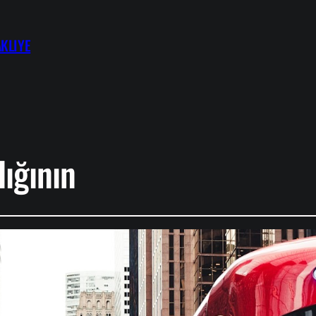
KLIYE
lığının